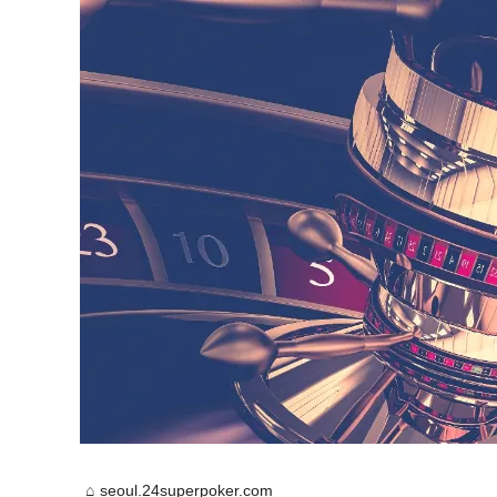
seoul.24superpoker.com